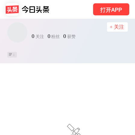
打开APP
+ 关注
0
0
0
关注
粉丝
获赞
IP：