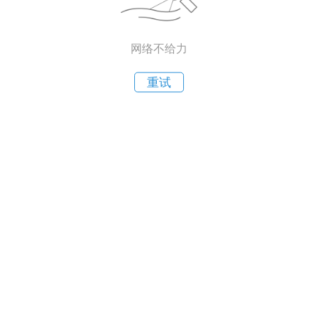
网络不给力
重试