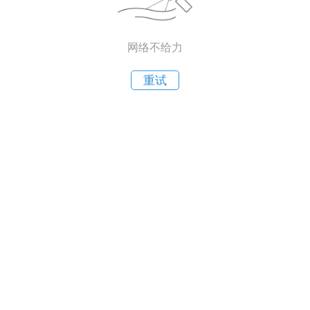
网络不给力
重试