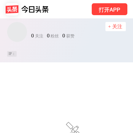
打开APP
+ 关注
0
0
0
关注
粉丝
获赞
IP：