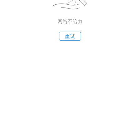
网络不给力
重试