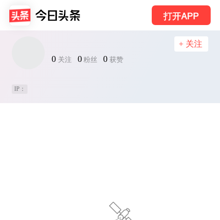
打开APP
+ 关注
0
0
0
关注
粉丝
获赞
IP：