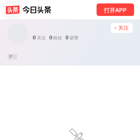
打开APP
+ 关注
0
0
0
关注
粉丝
获赞
IP：