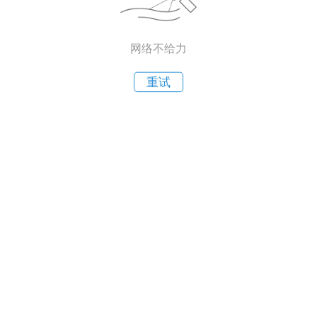
网络不给力
重试