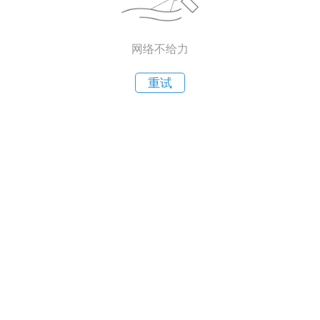
网络不给力
重试