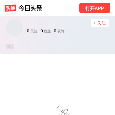
打开APP
+ 关注
0
0
0
关注
粉丝
获赞
IP：