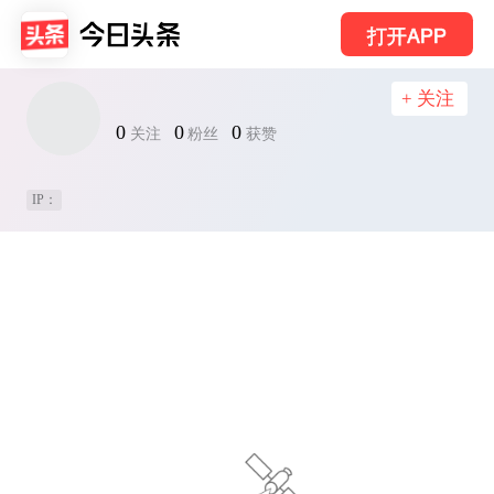
打开APP
+ 关注
0
0
0
关注
粉丝
获赞
IP：