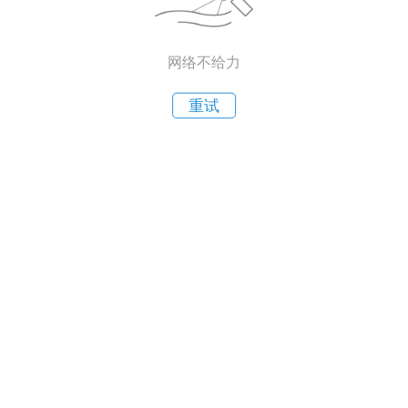
网络不给力
重试