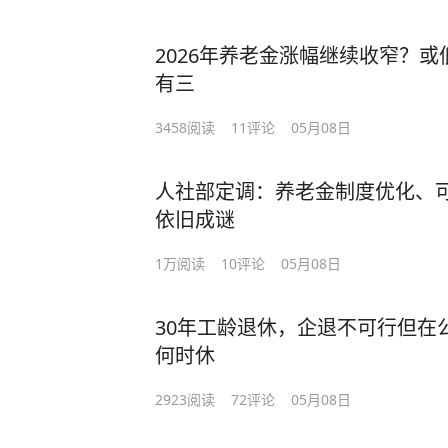
2026年养老金涨幅继续收窄？或低
有三
3458
阅读
11
评论
05月08日
人社部定调：养老金制度优化、可
依旧成谜
1万
阅读
10
评论
05月08日
30年工龄退休，企退不可行但在
何时休
2923
阅读
72
评论
05月08日