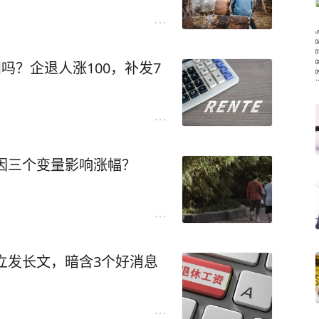
知吗？企退人涨100，补发7
只因三个变量影响涨幅？
部立发长文，暗含3个好消息