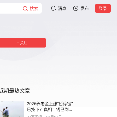
搜索
消息
发布
登录
关注
近期最热文章
2026养老金上涨“暂停键”
已按下？真相：钱已到
账，信号已出
22万
阅读
05月02日