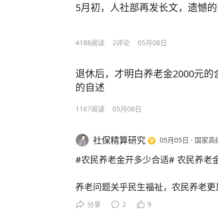
5月初，人社部再发长文，遗憾
4188
阅读
2
评论
05月08日
退休后，才明白养老金2000元
的自述
1167
阅读
05月08日
社保精算研究
05月05日
·
国家高
#农民养老金开多少合适#
农民养老金
养老问题关乎民生福祉，农民养老更
为国家粮食安全的守护者、乡村发展
分享
2
9
作，为国家工业化、城镇化建设和社