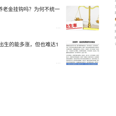
老金成为维系晚年生活的核心依靠。结合当前农
跟养老金挂钩吗？为何不统一
平发展趋势，将农民养老金提升至500元以上，
平的合理选择。
生活需求存在明显差距。截至2026年，全国城
3元，即便加上地方配套补贴，多数农村老人每月
5年出生的能多涨，但也难达1
反观当下农村生活成本，米面油等基本口粮、水电杂
，仅这几项开支，每月就至少需要300元才能维
病，需要长期服药，或是遇到头疼脑热的小病诊
多农村老人为了节省开支，舍不得买药、不敢添
留在“勉强糊口”的层面，这与他们为国家做出的
老有所安的民生初心。
实满足农村老人的基本生活需求，守住养老尊严底
月500元养老金，除了覆盖吃喝、水电、基础医
善伙食、添置简单衣物、应对小额突发支出，不