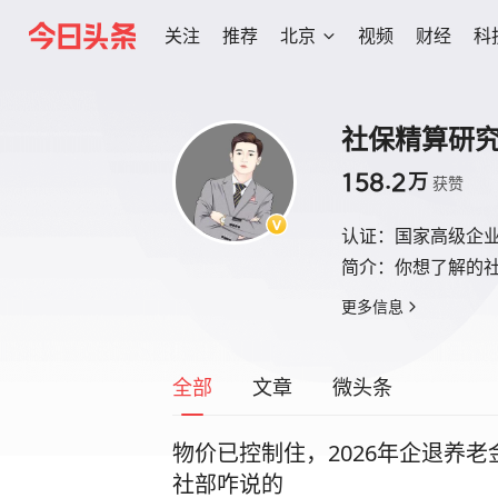
关注
推荐
北京
视频
财经
科
社保精算研
158.2
万
获赞
认证：
国家高级企
简介：
你想了解的
更多信息
全部
文章
微头条
物价已控制住，2026年企退养老
社部咋说的