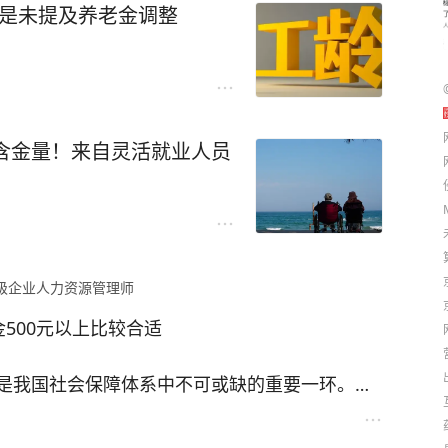
的是未提及养老金调整
的含金量！来自灵活就业人员
级企业人力资源管理师
500元以上比较合适
是我国社会保障体系中不可或缺的重要一环。作
的耕耘者，广大农民一辈子扎根土地、辛勤劳
会经济发展付出了毕生心血。步入晚年，他们失