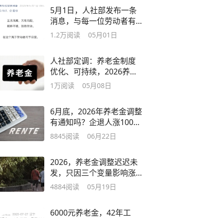
5月1日，人社部发布一条
消息，与每一位劳动者有
关
1.2万
阅读
05月01日
人社部定调：养老金制度
优化、可持续，2026养老
金涨不涨依旧成谜
1万
阅读
05月08日
6月底，2026年养老金调整
有通知吗？企退人涨100，
补发700可行吗
8845
阅读
06月22日
2026，养老金调整迟迟未
发，只因三个变量影响涨
幅？
4884
阅读
05月19日
6000元养老金，42年工