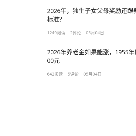
去劳动能力，收入来源极度单一，养
2026年，独生子女父母奖励还
村生活成本、农民实际需求与社会公
标准？
是兼顾民生保障、财政可行与社会公
1249
阅读
2
评论
05月04日
当前农村养老保障水平，与农民的基本
乡居民基础养老金最低标准仅为16
2026年养老金如果能涨，195
养老金也仅在200-300元区间。
00元
费、日常药品是老人每月的刚性支出
持最基本的生存。一旦老人身患慢性
642
阅读
5
评论
05月04日
疗，微薄的养老金更是入不敷出。很
衣，晚年生活毫无质量可言，完全停
贡献极不匹配，也背离了老有所养、
500元以上的养老金标准，能够切
线。按照农村中等生活水平测算，每
药等刚需开支外，还能让老人适当改