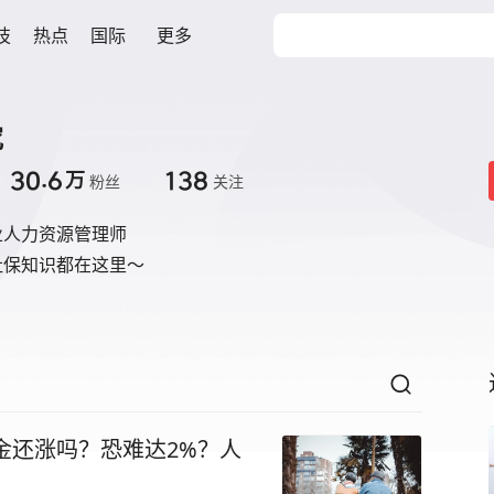
技
热点
国际
更多
究
30.6
138
万
粉丝
关注
业人力资源管理师
社保知识都在这里～
金还涨吗？恐难达2%？人