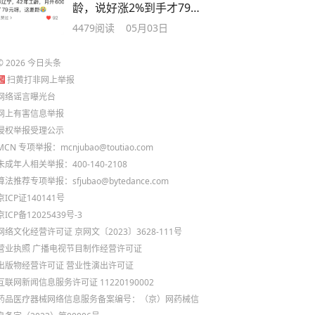
龄，说好涨2%到手才79
块！剩下的41元去哪了
4479
阅读
05月03日
©
2026
今日头条
扫黄打非网上举报
网络谣言曝光台
网上有害信息举报
侵权举报受理公示
MCN 专项举报：mcnjubao@toutiao.com
未成年人相关举报：400-140-2108
算法推荐专项举报：sfjubao@bytedance.com
京ICP证140141号
京ICP备12025439号-3
网络文化经营许可证 京网文〔2023〕3628-111号
营业执照
广播电视节目制作经营许可证
出版物经营许可证
营业性演出许可证
互联网新闻信息服务许可证 11220190002
药品医疗器械网络信息服务备案编号：（京）网药械信