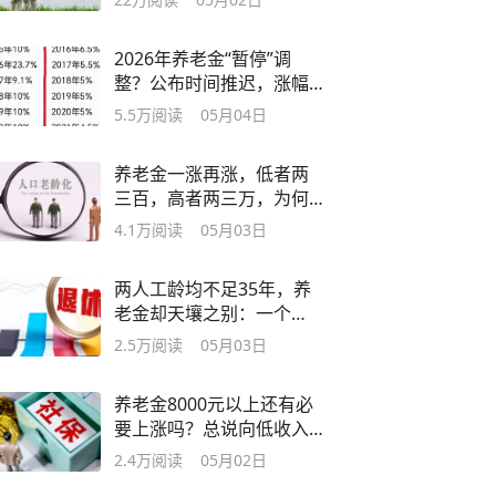
2026年养老金“暂停”调
整？公布时间推迟，涨幅
逐步收窄到0？
5.5万
阅读
05月04日
养老金一涨再涨，低者两
三百，高者两三万，为何
不设上限抹平差异
4.1万
阅读
05月03日
两人工龄均不足35年，养
老金却天壤之别：一个
8800元，一个2800元
2.5万
阅读
05月03日
养老金8000元以上还有必
要上涨吗？总说向低收入
倾斜，不应停涨吗
2.4万
阅读
05月02日