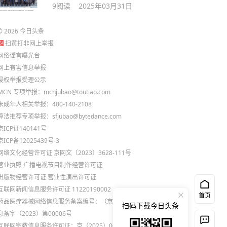
出的公开投诉信
9
阅读
2025年03月31日
©
2026
今日头条
扫黄打非网上举报
网络谣言曝光台
网上有害信息举报
侵权举报受理公示
MCN 专项举报：mcnjubao@toutiao.com
未成年人相关举报：400-140-2108
算法推荐专项举报：sfjubao@bytedance.com
京ICP证140141号
京ICP备12025439号-3
网络文化经营许可证 京网文〔2023〕3628-111号
营业执照
广播电视节目制作经营许可证
出版物经营许可证
营业性演出许可证
互联网新闻信息服务许可证 11220190002
首页
药品医疗器械网络信息服务备案编号：（京）网药械信
扫码下载今日头条
息备字（2023）第00006号
互联网宗教信息服务许可证：京（2025）0000021