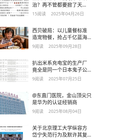
治？再不管都要掀了天
了！
15
阅读
2025年04月26日
西贝破局：以儿童餐标准
造宠物餐，抢占千亿蓝海
新基本盘
9
阅读
2025年09月28日
扒出米系充电宝的生产厂
竟全是同一个日本鬼子公
司！
9
阅读
2025年07月25日
@东直门医院，金山顶尖只
是华为的认证经销商
9
阅读
2025年08月04日
关于北京理工大学纵容方
岱宁失范行为及默许其复