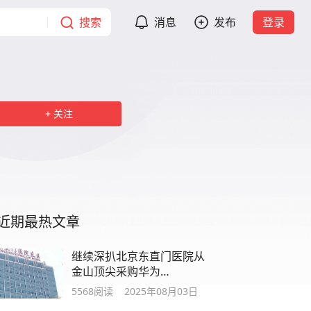
搜索
消息
发布
登录
关注
近期最热文章
继续深扒北京东直门医院从
金山顶尖采购华为
OceanStor 5510 V5这事
5568
阅读
2025年08月03日