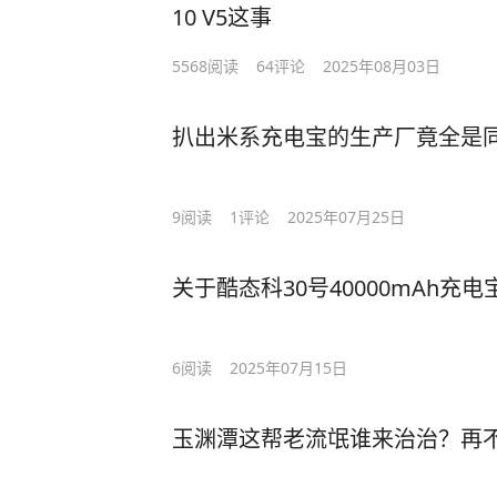
10 V5这事
5568
阅读
64
评论
2025年08月03日
扒出米系充电宝的生产厂竟全是
9
阅读
1
评论
2025年07月25日
关于酷态科30号40000mAh
6
阅读
2025年07月15日
玉渊潭这帮老流氓谁来治治？再