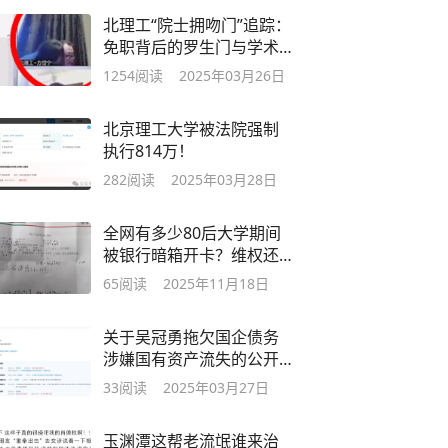
北理工“院士拥吻门”追踪：
免职背后的罗生门与学术圈
遮羞布
1254
阅读
2025年03月26日
北京理工大学被法院强制
执行814万！
282
阅读
2025年03月28日
全网有多少80后大学期间
被银行暗箱开卡？维权还
遭行长上门施压！
65
阅读
2025年11月18日
关于吴冠勇拖欠国企债务
涉嫌国有资产流失的公开
呼吁
33
阅读
2025年03月27日
玉渊潭这帮老流氓谁来治