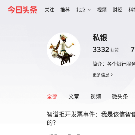
关注
推荐
北京
视频
财经
科
私银
3332
7
获赞
简介：
各个银行服
更多信息
全部
文章
视频
微头条
智谱拒开发票事件：我是该信智
的？