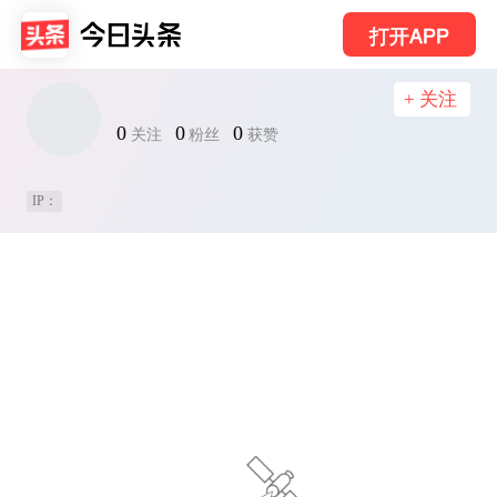
打开APP
+ 关注
0
0
0
关注
粉丝
获赞
IP：