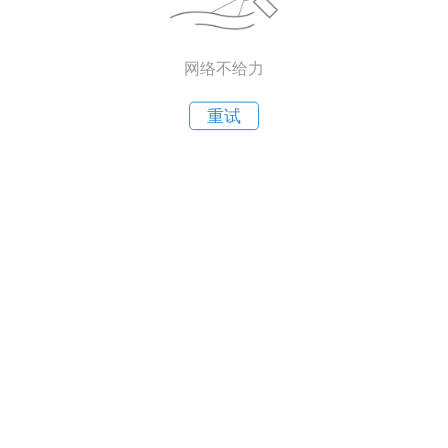
网络不给力
重试