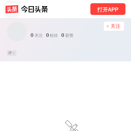
打开APP
+ 关注
0
0
0
关注
粉丝
获赞
IP：