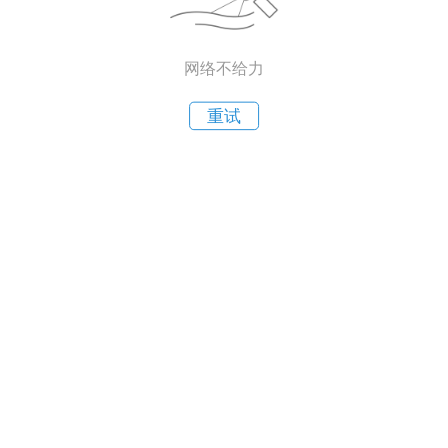
网络不给力
重试