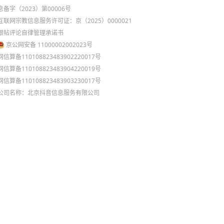
息备字（2023）第00006号
互联网宗教信息服务许可证：京（2025）0000021
跟帖评论自律管理承诺书
京公网安备 11000002002023号
网信算备110108823483902220017号
网信算备110108823483904220019号
网信算备110108823483903230017号
公司名称：北京抖音信息服务有限公司