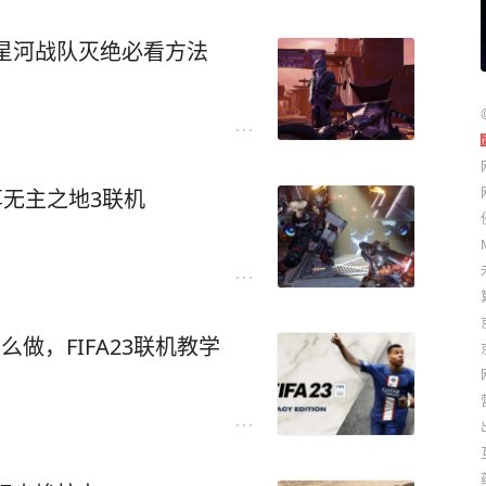
星河战队灭绝必看方法
享无主之地3联机
机怎么做，FIFA23联机教学