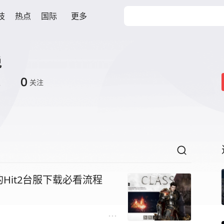
技
热点
国际
更多
说
0
丝
关注
的Hit2台服下载必看流程