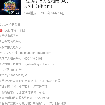
《边境》官方表示腾讯ACE
反外挂组件合作！
01:28
144
播放
2023年04月14日
©
2026
今日头条
扫黄打非网上举报
网络谣言曝光台
网上有害信息举报
侵权举报受理公示
MCN 专项举报：mcnjubao@toutiao.com
未成年人相关举报：400-140-2108
算法推荐专项举报：sfjubao@bytedance.com
京ICP证140141号
京ICP备12025439号-3
网络文化经营许可证 京网文〔2023〕3628-111号
营业执照
广播电视节目制作经营许可证
出版物经营许可证
营业性演出许可证
互联网新闻信息服务许可证 11220190002
药品医疗器械网络信息服务备案编号：（京）网药械信