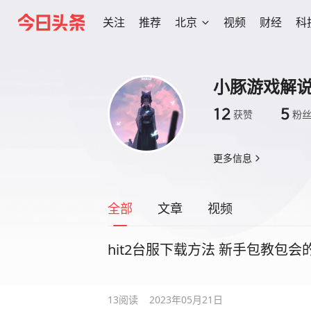
关注
推荐
北京
视频
财经
科
小豚游戏解
12
5
获赞
粉
更多信息
全部
文章
视频
hit2台服下载方法 新手包教包会
13
阅读
2023年05月21日