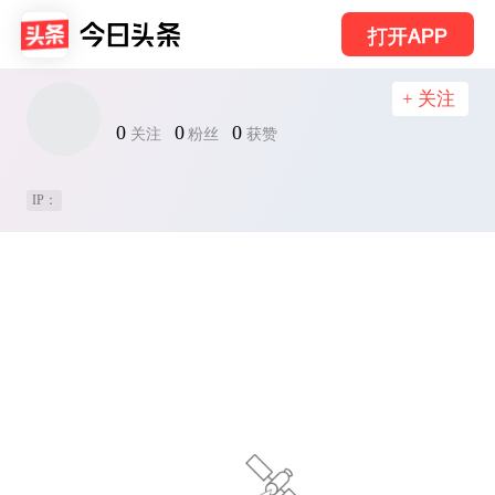
打开APP
+ 关注
0
0
0
关注
粉丝
获赞
IP：