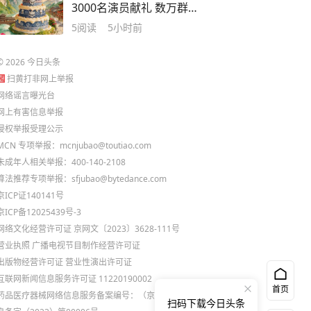
3000名演员献礼 数万群众
同欢
5
阅读
5小时前
©
2026
今日头条
扫黄打非网上举报
网络谣言曝光台
网上有害信息举报
侵权举报受理公示
MCN 专项举报：mcnjubao@toutiao.com
未成年人相关举报：400-140-2108
算法推荐专项举报：sfjubao@bytedance.com
京ICP证140141号
京ICP备12025439号-3
网络文化经营许可证 京网文〔2023〕3628-111号
营业执照
广播电视节目制作经营许可证
出版物经营许可证
营业性演出许可证
互联网新闻信息服务许可证 11220190002
首页
药品医疗器械网络信息服务备案编号：（京）网药械信
扫码下载今日头条