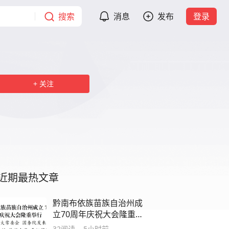
搜索
消息
发布
登录
关注
近期最热文章
黔南布依族苗族自治州成
立70周年庆祝大会隆重举
行
32
阅读
5小时前