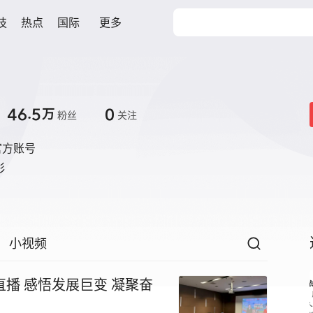
技
热点
国际
更多
46.5
0
万
粉丝
关注
官方账号
彩
小视频
播 感悟发展巨变 凝聚奋