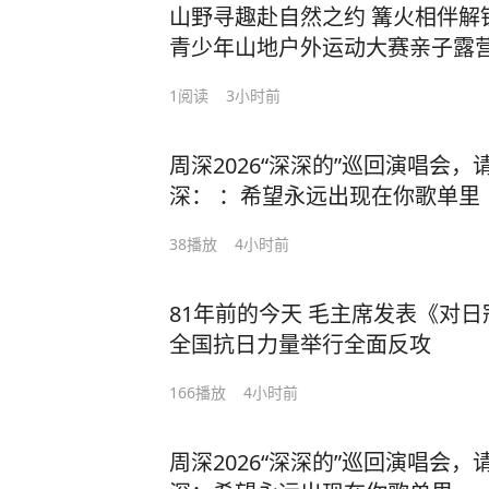
山野寻趣赴自然之约 篝火相伴解
青少年山地户外运动大赛亲子露
1
阅读
3小时前
周深2026“深深的”巡回演唱会
深： ：希望永远出现在你歌单里
38
播放
4小时前
81年前的今天 毛主席发表《对日
全国抗日力量举行全面反攻
166
播放
4小时前
周深2026“深深的”巡回演唱会