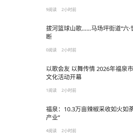
9
阅读
2小时前
拔河篮球山歌……马场坪街道“六·
断
0
阅读
2小时前
以歌会友 以舞传情 2026年福泉
文化活动开幕
1
阅读
2小时前
福泉：10.3万亩辣椒采收如火如荼
产业”
4
阅读
2小时前