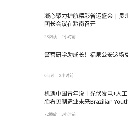
凝心聚力护航精彩省运盛会 | 
团长会议在黔南召开
23
阅读
2小时前
警营研学助成长！福泉公安这场夏
0
阅读
2小时前
机遇中国青年说｜光伏发电+人
胎看见制造业未来Brazilian Youth Di
Manufacturing at Guizhou Tyre
72
播放
3小时前