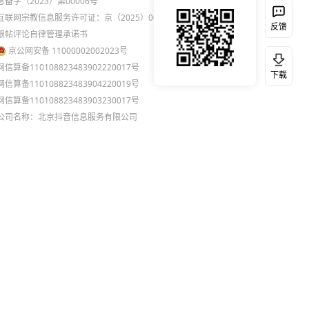
息备字（2023）第00006号
互联网宗教信息服务许可证：京（2025）0000021
反馈
跟帖评论自律管理承诺书
京公网安备 11000002002023号
网信算备110108823483902220017号
下载
网信算备110108823483904220019号
网信算备110108823483903230017号
公司名称：北京抖音信息服务有限公司