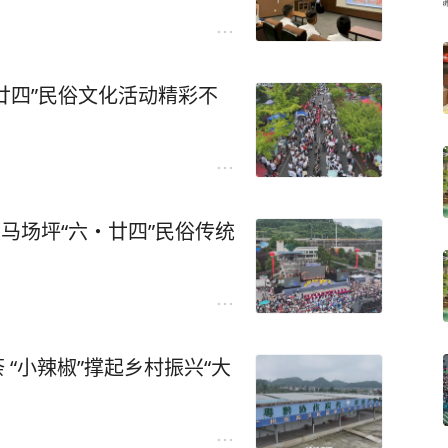
廿四”民俗文化活动精彩不
市马场坪“六・廿四”民俗传统
 “小辣椒”撑起乡村振兴“大