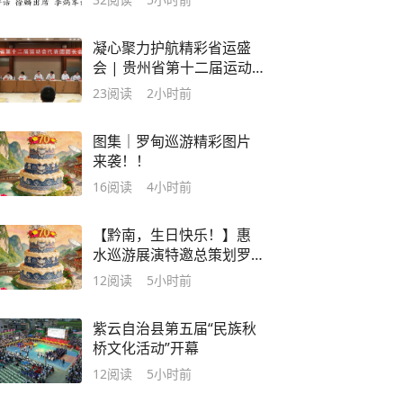
凝心聚力护航精彩省运盛
会 | 贵州省第十二届运动
会代表团团长会议在黔南
23
阅读
2小时前
召开
图集｜罗甸巡游精彩图片
来袭！！
16
阅读
4小时前
【黔南，生日快乐！】惠
水巡游展演特邀总策划罗
凯：20年间三次参与州庆
12
阅读
5小时前
三重身份见证黔南巨变
紫云自治县第五届“民族秋
桥文化活动”开幕
12
阅读
5小时前