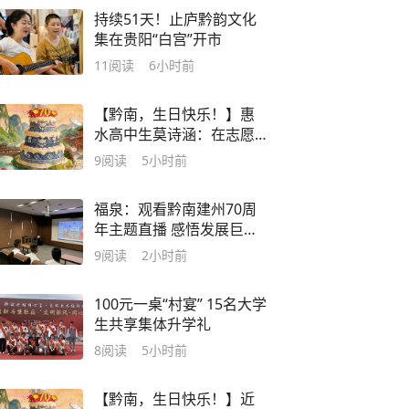
持续51天！止庐黔韵文化
集在贵阳“白宫”开市
11
阅读
6小时前
【黔南，生日快乐！】惠
水高中生莫诗涵：在志愿
服务中淬炼成长 用青春足
9
阅读
5小时前
迹献礼家乡庆典
福泉：观看黔南建州70周
年主题直播 感悟发展巨变
凝聚奋进力量
9
阅读
2小时前
100元一桌“村宴” 15名大学
生共享集体升学礼
8
阅读
5小时前
【黔南，生日快乐！】近