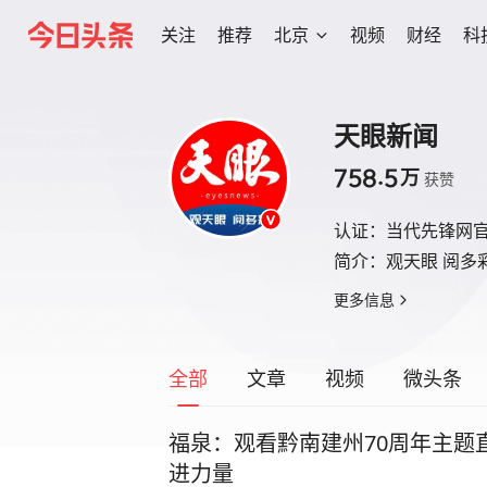
关注
推荐
北京
视频
财经
科
天眼新闻
758.5
万
获赞
认证：
当代先锋网
简介：
观天眼 阅多
更多信息
全部
文章
视频
微头条
福泉：观看黔南建州70周年主题直
进力量