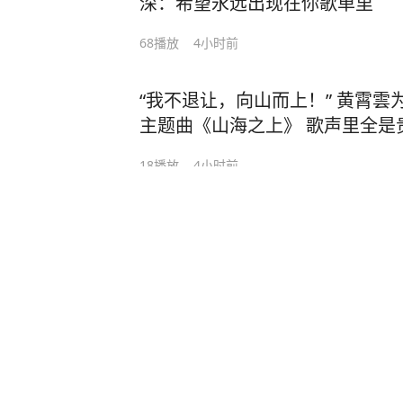
深：希望永远出现在你歌单里
68
播放
4小时前
“我不退让，向山而上！” 黄霄雲
主题曲《山海之上》 歌声里全是
18
播放
4小时前