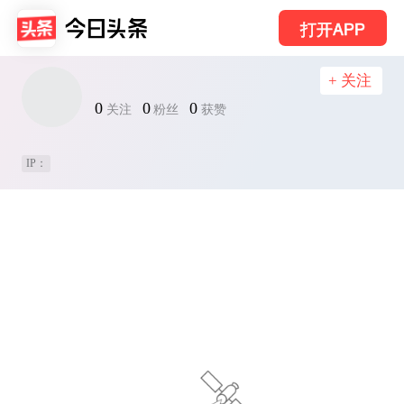
打开APP
+ 关注
0
0
0
关注
粉丝
获赞
IP：