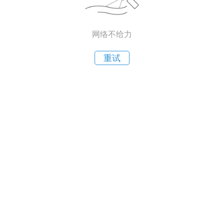
网络不给力
重试