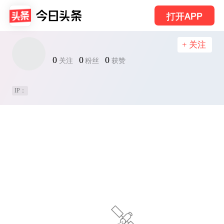
打开APP
+ 关注
0
0
0
关注
粉丝
获赞
IP：