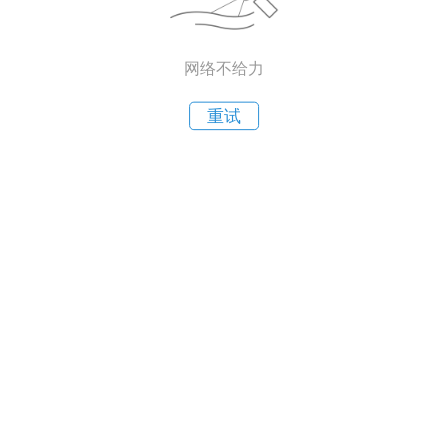
网络不给力
重试