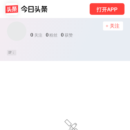
打开APP
+ 关注
0
0
0
关注
粉丝
获赞
IP：