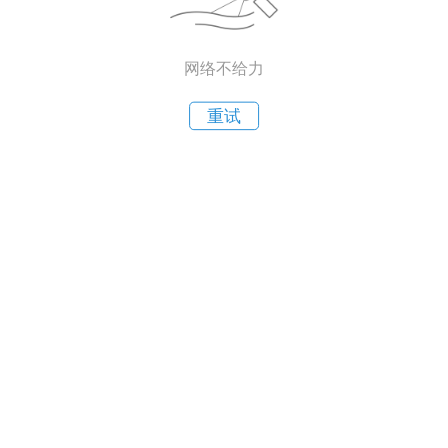
网络不给力
重试