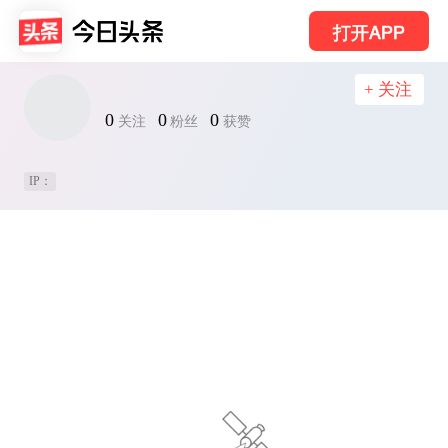
打开APP
+ 关注
0
0
0
关注
粉丝
获赞
IP：