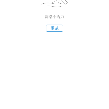
网络不给力
重试