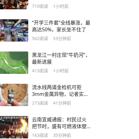
奚落：不想喝韩国水，唯
710
阅读
1小时前
一用途是冲厕所
“开学三件套”全线暴涨，最
高达50%，家长坐不住了
562
阅读
53分钟前
黑龙江一村庄现“牛奶河”，
最新进展
413
阅读
1小时前
流水线两道金检机可拒
3mm金属异物，记者实探
泸溪河车间！公司回应为
273
阅读
41分钟前
何选择谅解
云南宣威通报：村民过火
把节时，盛有可燃液体塑
料桶意外倾倒引发燃烧，
163
阅读
35分钟前