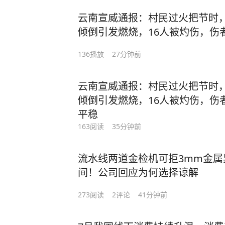
云南宣威通报：村民过火把节时
倾倒引发燃烧，16人被灼伤，伤
平稳
136
播放
27分钟前
云南宣威通报：村民过火把节时
倾倒引发燃烧，16人被灼伤，伤
平稳
163
阅读
35分钟前
流水线两道金检机可拒3mm金
间！公司回应为何选择谅解
273
阅读
2
评论
41分钟前