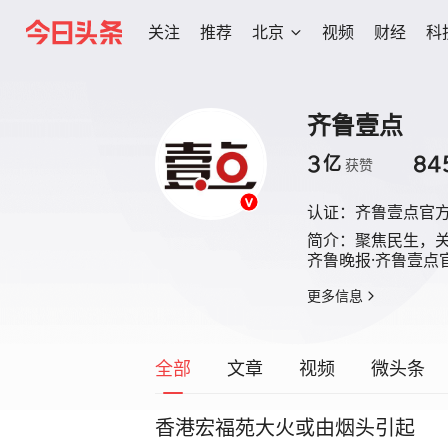
关注
推荐
北京
视频
财经
科
齐鲁壹点
3
84
亿
获赞
认证：
齐鲁壹点官
简介：
聚焦民生，关
齐鲁晚报·齐鲁壹点
更多信息
全部
文章
视频
微头条
香港宏福苑大火或由烟头引起