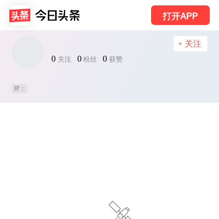
打开APP
+ 关注
0
0
0
关注
粉丝
获赞
IP：