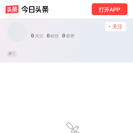
打开APP
+ 关注
0
0
0
关注
粉丝
获赞
IP：