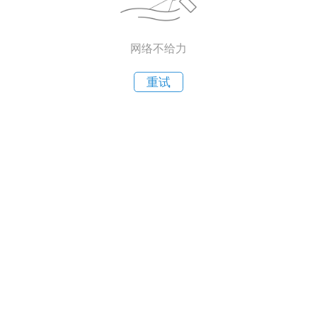
网络不给力
重试