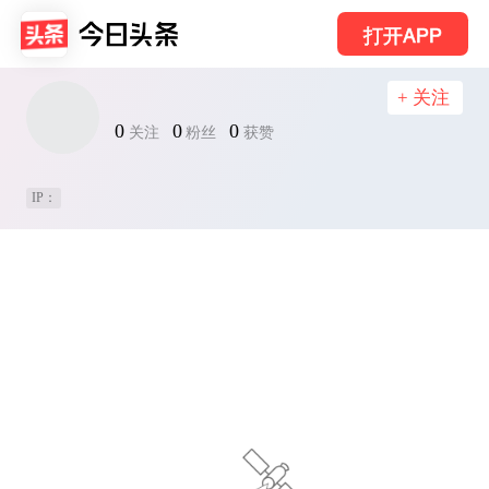
打开APP
+ 关注
0
0
0
关注
粉丝
获赞
IP：