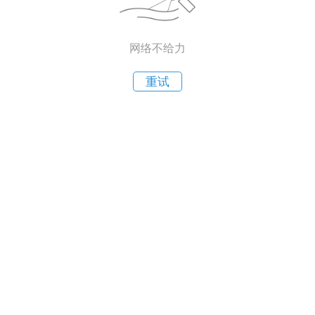
网络不给力
重试