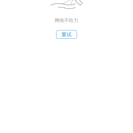
网络不给力
重试