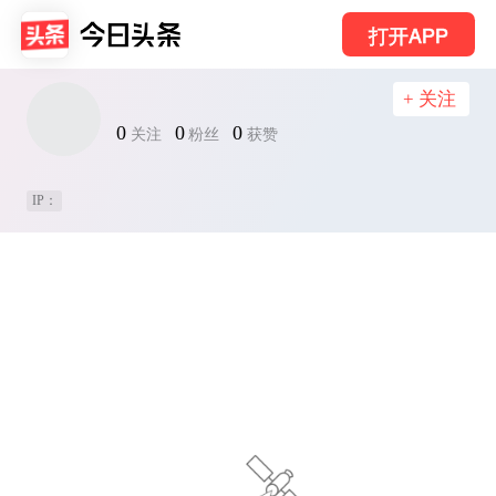
打开APP
+ 关注
0
0
0
关注
粉丝
获赞
IP：