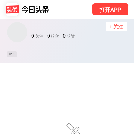
打开APP
+ 关注
0
0
0
关注
粉丝
获赞
IP：