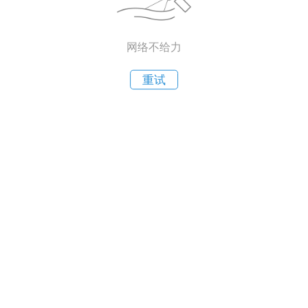
网络不给力
重试