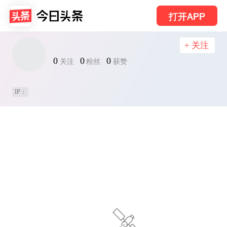
打开APP
+ 关注
0
0
0
关注
粉丝
获赞
IP：