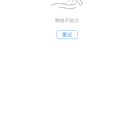
网络不给力
重试