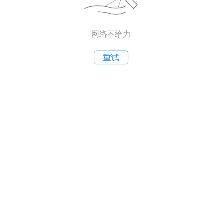
网络不给力
重试