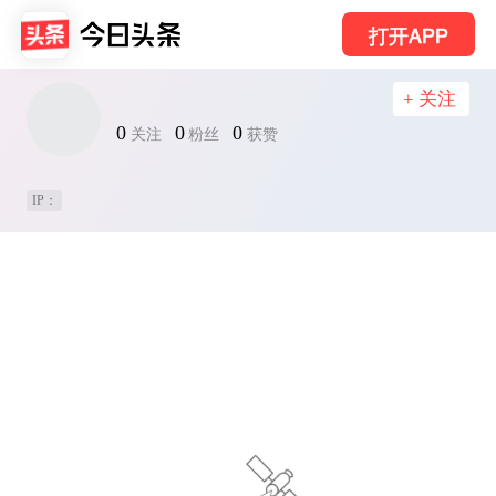
打开APP
+ 关注
0
0
0
关注
粉丝
获赞
IP：