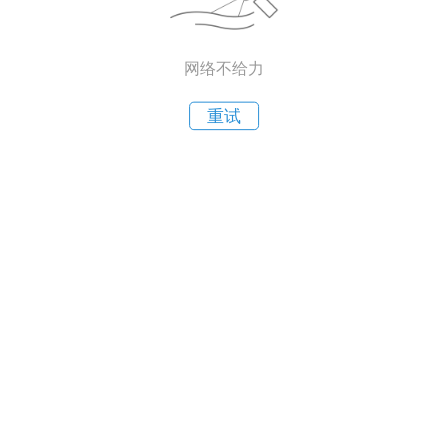
网络不给力
重试