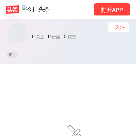
打开APP
+ 关注
0
0
0
关注
粉丝
获赞
IP：