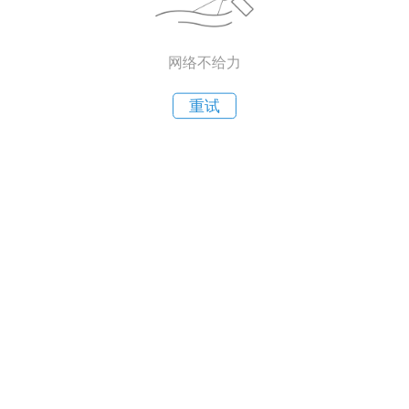
网络不给力
重试