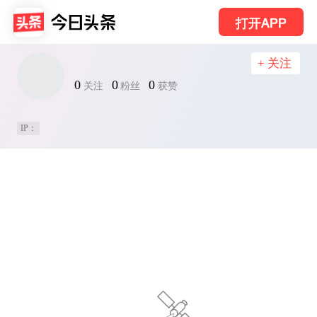
打开APP
+ 关注
0
0
0
关注
粉丝
获赞
IP：