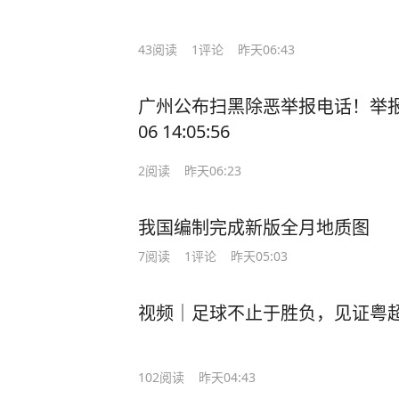
43
阅读
1
评论
昨天06:43
广州公布扫黑除恶举报电话！举报有奖
06 14:05:56
2
阅读
昨天06:23
我国编制完成新版全月地质图
7
阅读
1
评论
昨天05:03
视频｜足球不止于胜负，见证粤
102
阅读
昨天04:43