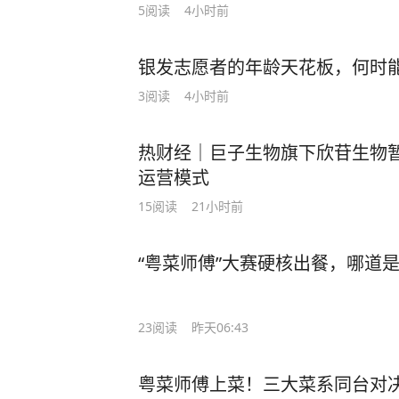
5
阅读
4小时前
银发志愿者的年龄天花板，何时
3
阅读
4小时前
热财经｜巨子生物旗下欣苷生物
运营模式
15
阅读
21小时前
“粤菜师傅”大赛硬核出餐，哪道是
23
阅读
昨天06:43
粤菜师傅上菜！三大菜系同台对