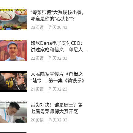
“粤菜师傅”大赛硬核出餐，
哪道是你的“心头好”？
23
阅读
昨天06:43
印尼Dana电子支付CEO：
讲述家庭和信义，印尼人
同样共情
22
阅读
昨天02:03
人民陆军宣传片《奋楫之
“陆”》丨第一集《铸铁拳》
21
阅读
昨天02:23
舌尖对决！谁是厨王？第
七届粤菜师傅大赛开烹
20
阅读
昨天02:03