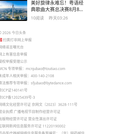
美好旋律永难忘！粤语经
典歌曲大赛总决赛8月8日
东莞见
10
阅读
昨天03:26
©
2026
今日头条
扫黄打非网上举报
网络谣言曝光台
网上有害信息举报
侵权举报受理公示
MCN 专项举报：mcnjubao@toutiao.com
未成年人相关举报：400-140-2108
算法推荐专项举报：sfjubao@bytedance.com
京ICP证140141号
京ICP备12025439号-3
网络文化经营许可证 京网文〔2023〕3628-111号
营业执照
广播电视节目制作经营许可证
出版物经营许可证
营业性演出许可证
互联网新闻信息服务许可证 11220190002
药品医疗器械网络信息服务备案编号：（京）网药械信