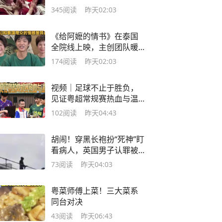
情书》
345
阅读
昨天02:03
《给阿嬷的情书》在泰国
全院线上映，主创团队暖
心提醒：记得带好纸巾
174
阅读
昨天02:03
视频｜足球不止于胜负，
见证粤超常规赛热血与温
情
102
阅读
昨天04:43
胡闹！穿黑长袍扮“死神”盯
看病人，英国男子认罪被
罚
73
阅读
昨天04:03
粤菜师傅上菜！三大菜系
同台对决
43
阅读
昨天06:43