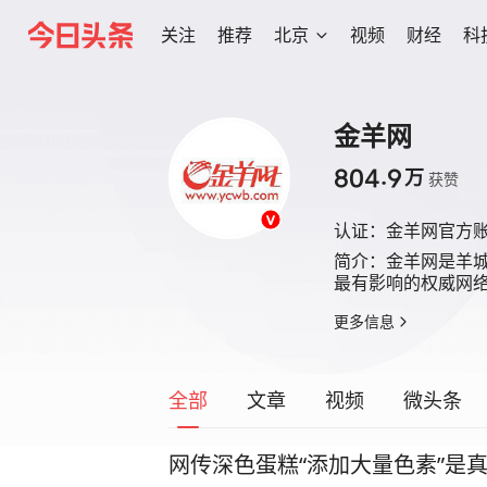
关注
推荐
北京
视频
财经
科
金羊网
804.9
万
获赞
认证：
金羊网官方
简介：
金羊网是羊城
最有影响的权威网
更多信息
全部
文章
视频
微头条
网传深色蛋糕“添加大量色素”是