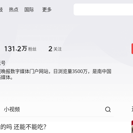
技
热点
国际
更多
131.2
2
万
粉丝
关注
账号
晚报数字媒体门户网站，日浏览量3500万，是南中国
络媒体。
小视频
真的吗 还能不能吃？