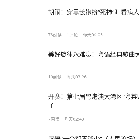
胡闹！穿黑长袍扮“死神”盯看病
73
阅读
1
评论
昨天04:03
美好旋律永难忘！粤语经典歌曲大
10
阅读
昨天03:26
开赛！第七届粤港澳大湾区“粤菜
了
7
阅读
昨天02:43
感悟“一个都不能少”（人民论坛