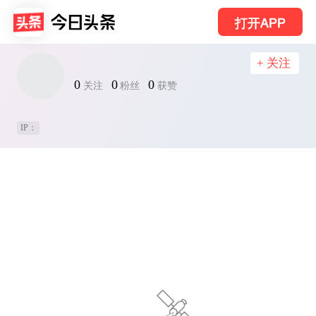
打开APP
+ 关注
0
0
0
关注
粉丝
获赞
IP：