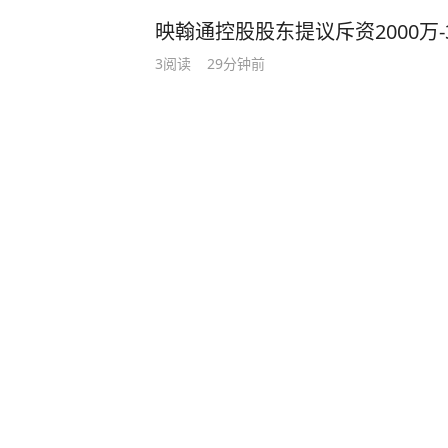
映翰通控股股东提议斥资2000万-
3
阅读
29分钟前