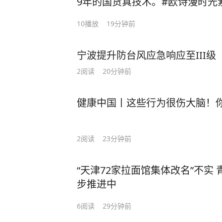
9年的国货真技术。#欧诗漫时光
10
播放
19分钟前
宁波提升防台风应急响应至III级
2
阅读
20分钟前
健康中国丨这些行为很伤大脑！
2
阅读
23分钟前
“天津72家拉面馆集体改名”不实 
步推进中
6
阅读
29分钟前