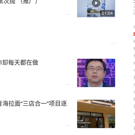
素次抛 （推广）
01:04
你却每天都在做
青海拉面“三店合一”项目逐