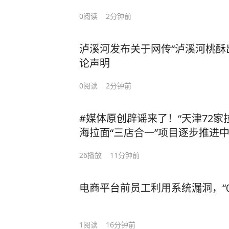
0
阅读
2分钟前
泸溪河发布关于网传“泸溪河桃酥
论声明
0
阅读
2分钟前
#媒体原创辟谣来了！“天津72家
海拉面“三店合一”项目逐步推进
26
播放
11分钟前
电商平台前员工利用系统漏洞，“0
1
阅读
16分钟前