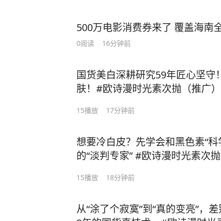
500万电影消费券来了 覆盖海南
0
阅读
16分钟前
国货美白深耕研究59年匠心坚守
肤！#欧诗漫时光素次抛（推广）
15
播放
17分钟前
想要冷白皮？先学会和黑色素“科
的“淡判专家” #欧诗漫时光素次
15
播放
18分钟前
从“涂了个寂寞”到“真的变亮”，