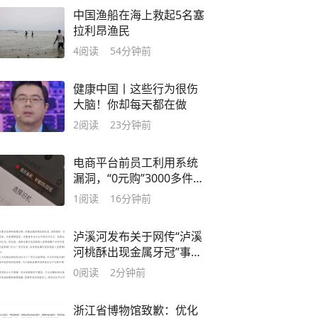
中国渔船在海上救起5名塞
拉利昂渔民
4
阅读
54分钟前
健康中国丨这些行为很伤
大脑！你却每天都在做
2
阅读
23分钟前
电商平台前员工利用系统
漏洞，“0元购”3000多件家
电！
1
阅读
16分钟前
泸溪河发布关于网传“泸溪
河桃酥出现金属牙冠”事件
调查结论声明
0
阅读
2分钟前
浙江省博物馆致歉：优化