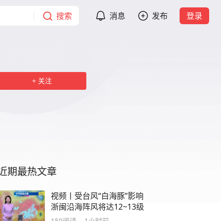
搜索
消息
发布
登录
关注
近期最热文章
视频丨受台风“白海豚”影响
浙闽沿海阵风将达12~13级
159
阅读
1小时前