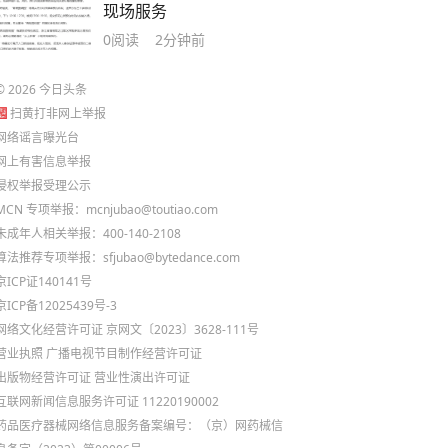
现场服务
0
阅读
2分钟前
©
2026
今日头条
扫黄打非网上举报
网络谣言曝光台
网上有害信息举报
侵权举报受理公示
MCN 专项举报：mcnjubao@toutiao.com
未成年人相关举报：400-140-2108
算法推荐专项举报：sfjubao@bytedance.com
京ICP证140141号
京ICP备12025439号-3
网络文化经营许可证 京网文〔2023〕3628-111号
营业执照
广播电视节目制作经营许可证
出版物经营许可证
营业性演出许可证
互联网新闻信息服务许可证 11220190002
药品医疗器械网络信息服务备案编号：（京）网药械信