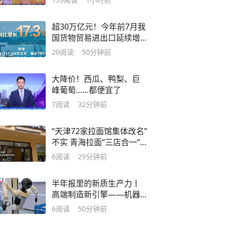
超30万亿元！今年前7月我
国货物贸易进出口延续增
长态势
20
阅读
50分钟前
大降价！西瓜、鸭梨、巨
峰葡萄……都便宜了
7
阅读
32分钟前
“天津72家拉面馆集体改名”
不实 青海拉面“三店合一”
项目逐步推进中
6
阅读
29分钟前
半年报里的新质生产力丨
高端制造新引擎——机器
人赛道走向业绩兑现
6
阅读
50分钟前