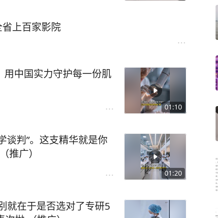
全省上百家影院
！用中国实力守护每一份肌
01:10
学谈判”。这支精华就是你
抛（推广）
01:20
差别就在于是否选对了专研5