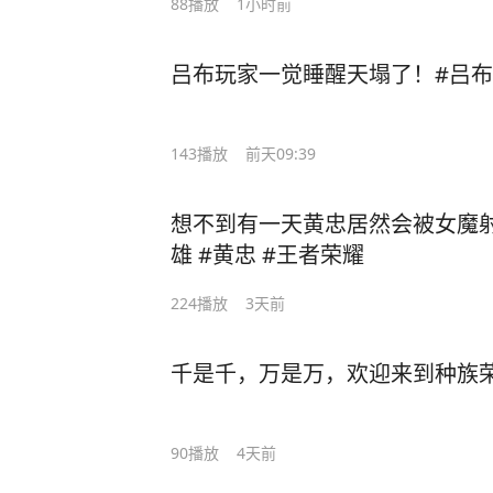
88
播放
1小时前
吕布玩家一觉睡醒天塌了！#吕布
143
播放
前天09:39
想不到有一天黄忠居然会被女魔
雄 #黄忠 #王者荣耀
224
播放
3天前
千是千，万是万，欢迎来到种族
90
播放
4天前