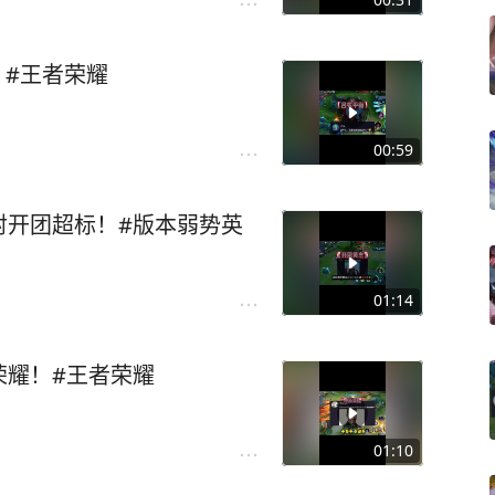
 #王者荣耀
00:59
射开团超标！#版本弱势英
01:14
荣耀！#王者荣耀
01:10