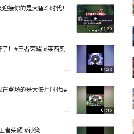
来迎接你的是大智斗时代！
01:59
了！#王者荣耀 #莱西奥
01:28
在登场的是大僵尸时代!#
01:16
王者荣耀 #孙策