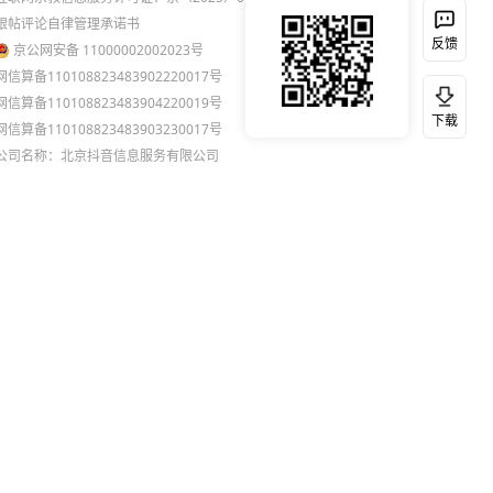
跟帖评论自律管理承诺书
反馈
京公网安备 11000002002023号
网信算备110108823483902220017号
网信算备110108823483904220019号
下载
网信算备110108823483903230017号
公司名称：北京抖音信息服务有限公司