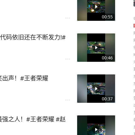
00:55
代码依旧还在不断发力!#
00:46
笑出声！#王者荣耀
00:37
强之人！#王者荣耀 #赵