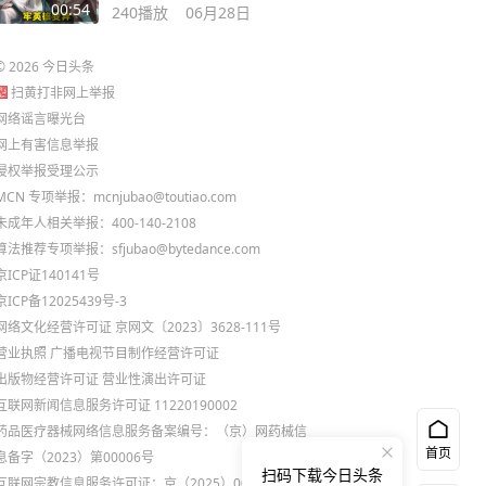
耀 #赵怀真
00:54
240
播放
06月28日
©
2026
今日头条
扫黄打非网上举报
网络谣言曝光台
网上有害信息举报
侵权举报受理公示
MCN 专项举报：mcnjubao@toutiao.com
未成年人相关举报：400-140-2108
算法推荐专项举报：sfjubao@bytedance.com
京ICP证140141号
京ICP备12025439号-3
网络文化经营许可证 京网文〔2023〕3628-111号
营业执照
广播电视节目制作经营许可证
出版物经营许可证
营业性演出许可证
互联网新闻信息服务许可证 11220190002
药品医疗器械网络信息服务备案编号：（京）网药械信
首页
息备字（2023）第00006号
扫码下载今日头条
互联网宗教信息服务许可证：京（2025）0000021