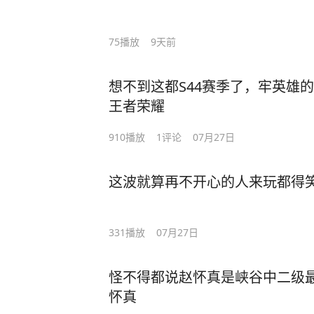
75
播放
9天前
想不到这都S44赛季了，牢英雄的
王者荣耀
910
播放
1
评论
07月27日
这波就算再不开心的人来玩都得
331
播放
07月27日
怪不得都说赵怀真是峡谷中二级最
怀真