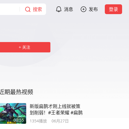
搜索
消息
发布
登录
关注
近期最热视频
新版扁鹊才刚上线就被策
划削弱！#王者荣耀 #扁鹊
00:55
1354
播放
06月27日