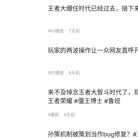
王者大绷住时代已经过去，接下
463
播放
7天前
玩家的两波操作让一众网友直呼开
985
播放
8天前
来不及悼念王者大智斗时代了，现
王者荣耀 #僵王博士 #鲁班
4
播放
8天前
孙策机制被策划当作bug修复？#