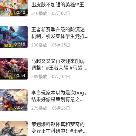
出皮肤不加强的英雄!#王者
荣耀 #姬小满
00:40
310
播放
07月07日
王者新赛季升级的防沉迷
机制，引发集体学生党抵
制！#王者荣耀
01:18
298
播放
06月25日
马超又又又再次迎来削弱
调整！#王者荣耀 #马超 #
王者荣耀S44赛季
00:54
289
播放
07月12日
李白玩家本以为是次bug，
结果好像是策划有意之
举！#王者荣耀
00:51
279
播放
06月26日
策划爆料赵怀真和梦奇的
变异正在科研中！#王者荣