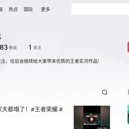
技
热点
国际
更多
说
83
1
粉丝
关注
关注，往后会继续给大家带来优质的王者实况作品!
天都塌了！#王者荣耀 #
00:31