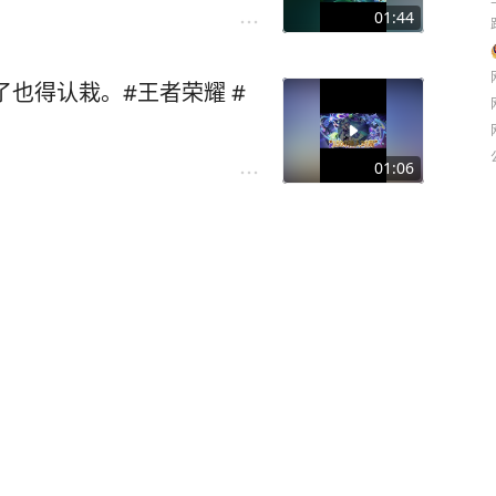
01:44
了也得认栽。#王者荣耀 #
01:06