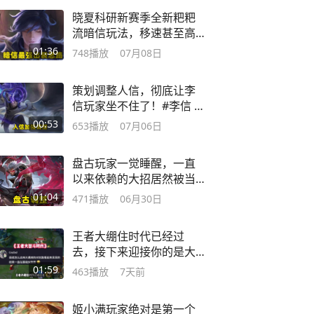
晓夏科研新赛季全新粑粑
流暗信玩法，移速甚至高
达725码！
01:36
748
播放
07月08日
策划调整人信，彻底让李
信玩家坐不住了！#李信 #
王者荣耀
00:53
653
播放
07月06日
盘古玩家一觉睡醒，一直
以来依赖的大招居然被当
做bug给修复了！
01:04
471
播放
06月30日
王者大绷住时代已经过
去，接下来迎接你的是大
智斗时代！
01:59
463
播放
7天前
姬小满玩家绝对是第一个