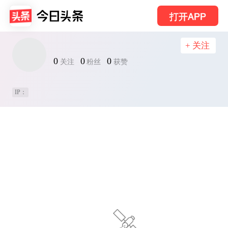
打开APP
+ 关注
0
0
0
关注
粉丝
获赞
IP：