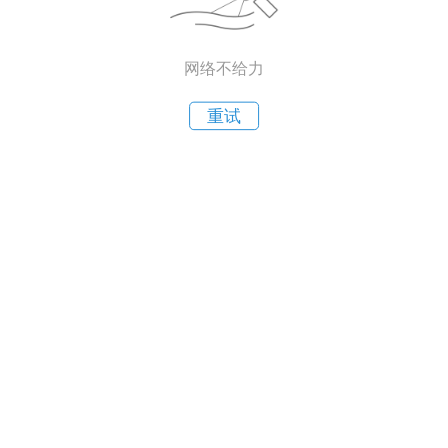
网络不给力
重试