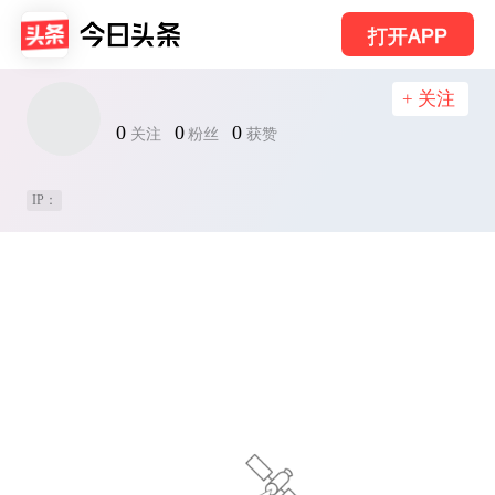
打开APP
+ 关注
0
0
0
关注
粉丝
获赞
IP：