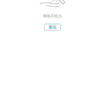
网络不给力
重试