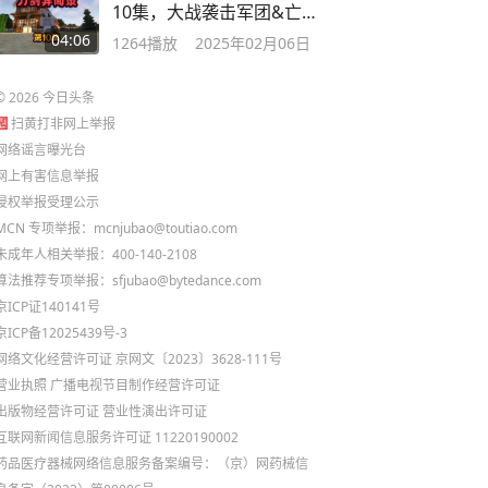
10集，大战袭击军团&亡灵
军团
04:06
1264
播放
2025年02月06日
©
2026
今日头条
扫黄打非网上举报
网络谣言曝光台
网上有害信息举报
侵权举报受理公示
MCN 专项举报：mcnjubao@toutiao.com
未成年人相关举报：400-140-2108
算法推荐专项举报：sfjubao@bytedance.com
京ICP证140141号
京ICP备12025439号-3
网络文化经营许可证 京网文〔2023〕3628-111号
营业执照
广播电视节目制作经营许可证
出版物经营许可证
营业性演出许可证
互联网新闻信息服务许可证 11220190002
药品医疗器械网络信息服务备案编号：（京）网药械信