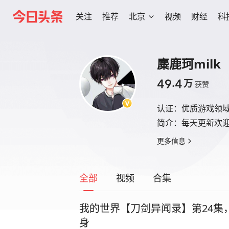
关注
推荐
北京
视频
财经
科
麋鹿珂milk
49.4
万
获赞
认证：
优质游戏领
简介：
每天更新欢
更多信息
全部
视频
合集
我的世界【刀剑异闻录】第24集
身