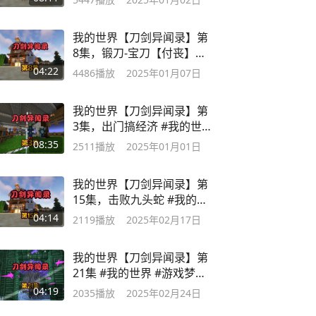
我的世界【刀剑异闻录】第
8集，锻刀-宝刀【付丧】结
月 #我的世界
04:22
4486
播放
2025年01月07日
我的世界【刀剑异闻录】第
3集，出门搞经济 #我的世
界 #生存
08:35
2511
播放
2025年01月01日
我的世界【刀剑异闻录】第
15集，击败九头蛇 #我的世
界
04:14
2119
播放
2025年02月17日
我的世界【刀剑异闻录】第
21集 #我的世界 #游戏梦想
家计划 #热门
04:19
2035
播放
2025年02月24日