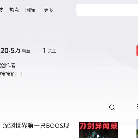
技
热点
国际
更多
20.5
1
万
粉丝
关注
域创作者
迎宝宝们！！
，深渊世界第一只BOOS现