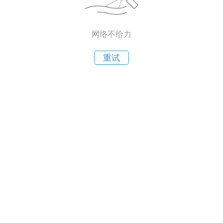
网络不给力
重试