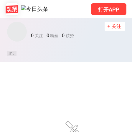
打开APP
+ 关注
0
0
0
关注
粉丝
获赞
IP：