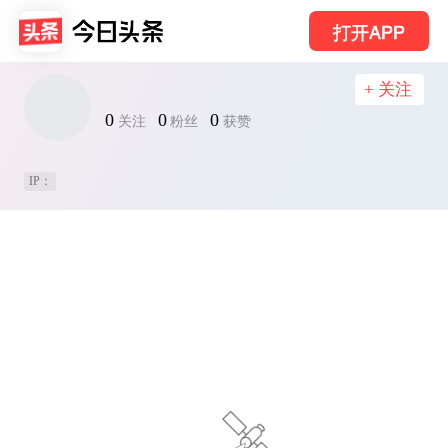
打开APP
+ 关注
0
0
0
关注
粉丝
获赞
IP：