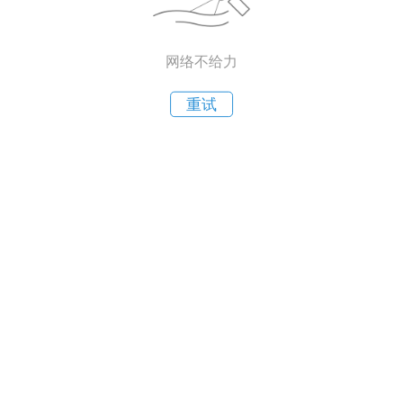
网络不给力
重试