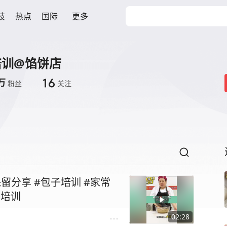
技
热点
国际
更多
培训@馅饼店
16
万
粉丝
关注
分享 #包子培训 #家常
餐培训
02:28