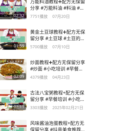
万能料油教程➕配方无保留
分享 #万能料油 #料油 #小
吃培训
02:32
7751
播放
07月20日
黄金土豆球教程➕配方无保
留分享 #土豆球 #土豆的神
仙吃法 #土豆
01:59
5700
播放
07月10日
炒面教程➕配方无保留分享
#炒面 #小吃培训 #早餐培
训 #美食教程
02:09
4379
播放
04月23日
古法八宝粥教程+配方无保
留分享 #早餐培训 #小吃培
训 #八宝粥
02:11
3303
播放
2025年02月21日
风味酱油泡蛋教程+配方无
保留分享 #抖音美食推荐官