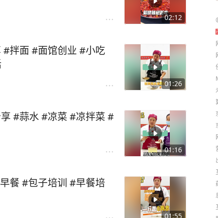
02:12
面 #面馆创业 #小吃
话
01:26
#蒜水 #凉菜 #凉拌菜 #
01:16
早餐 #包子培训 #早餐培
01:55