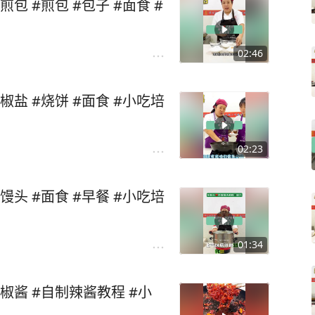
包 #煎包 #包子 #面食 #
02:46
盐 #烧饼 #面食 #小吃培
02:23
头 #面食 #早餐 #小吃培
01:34
椒酱 #自制辣酱教程 #小