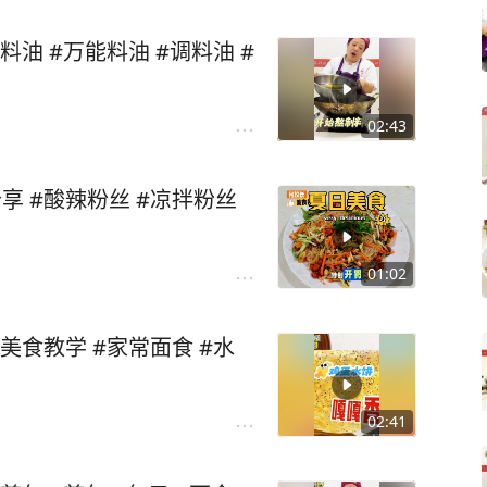
油 #万能料油 #调料油 #
02:43
 #酸辣粉丝 #凉拌粉丝
01:02
美食教学 #家常面食 #水
02:41