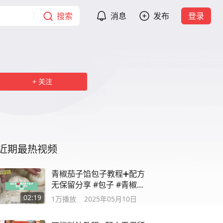
搜索
消息
发布
登录
关注
近期最热视频
青椒茄子馅包子教程➕配方
无保留分享 #包子 #青椒茄
子 #早餐培训
02:19
1万
播放
2025年05月10日