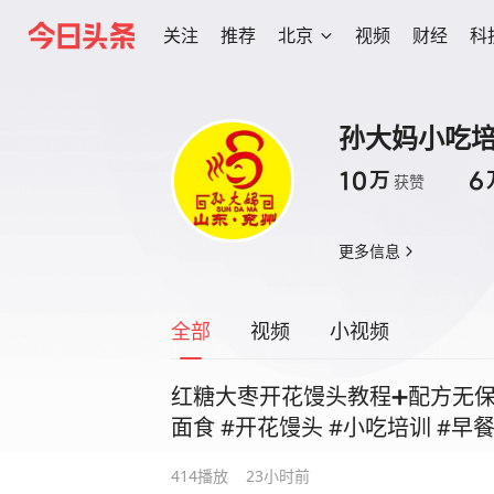
关注
推荐
北京
视频
财经
科
孙大妈小吃
10
6
万
获赞
更多信息
全部
视频
小视频
红糖大枣开花馒头教程➕配方无保留
面食 #开花馒头 #小吃培训 #早
414
播放
23小时前