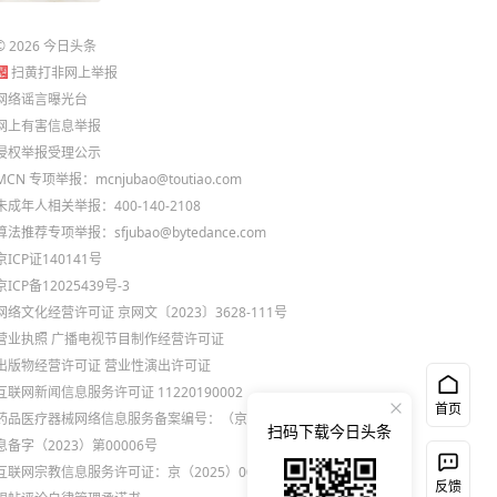
©
2026
今日头条
扫黄打非网上举报
网络谣言曝光台
网上有害信息举报
侵权举报受理公示
MCN 专项举报：mcnjubao@toutiao.com
未成年人相关举报：400-140-2108
算法推荐专项举报：sfjubao@bytedance.com
京ICP证140141号
京ICP备12025439号-3
网络文化经营许可证 京网文〔2023〕3628-111号
营业执照
广播电视节目制作经营许可证
出版物经营许可证
营业性演出许可证
互联网新闻信息服务许可证 11220190002
首页
药品医疗器械网络信息服务备案编号：（京）网药械信
扫码下载今日头条
息备字（2023）第00006号
互联网宗教信息服务许可证：京（2025）0000021
反馈