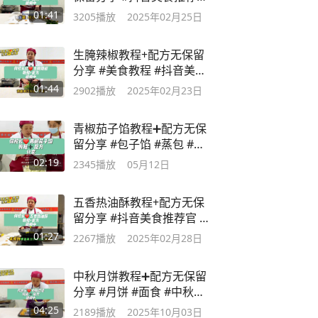
#美食教程
01:41
3205
播放
2025年02月25日
生腌辣椒教程+配方无保留
分享 #美食教程 #抖音美食
推荐官
01:44
2902
播放
2025年02月23日
青椒茄子馅教程➕配方无保
留分享 #包子馅 #蒸包 #面
食 #小吃培训
02:19
2345
播放
05月12日
五香热油酥教程+配方无保
留分享 #抖音美食推荐官 #
美食教程
01:27
2267
播放
2025年02月28日
中秋月饼教程➕配方无保留
分享 #月饼 #面食 #中秋节
#早餐培训
04:25
2189
播放
2025年10月03日