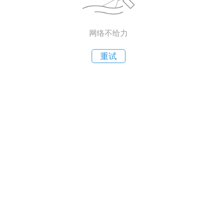
网络不给力
重试