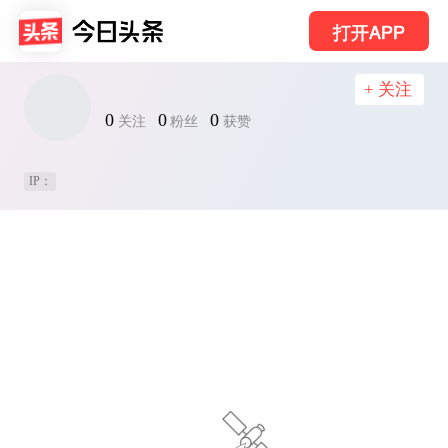
打开APP
+ 关注
0
0
0
关注
粉丝
获赞
IP：