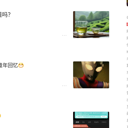
道吗？
童年回忆