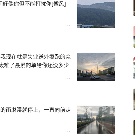
间好像你但不能打扰你[微风]
#我现在就是失业送外卖跑的众
太难了最累的单给你还没多少
议长期干。
在的雨淋湿就停止，一直向前走