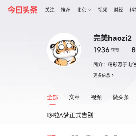
关注
推荐
北京
视频
财经
科
完美haozi2
1936
8
获赞
简介：
精彩源于电
更多信息
全部
文章
视频
微头条
哆啦A梦正式告别！