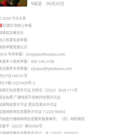
9
阅读
06月25日
©
2026
今日头条
扫黄打非网上举报
网络谣言曝光台
网上有害信息举报
侵权举报受理公示
MCN 专项举报：mcnjubao@toutiao.com
未成年人相关举报：400-140-2108
算法推荐专项举报：sfjubao@bytedance.com
京ICP证140141号
京ICP备12025439号-3
网络文化经营许可证 京网文〔2023〕3628-111号
营业执照
广播电视节目制作经营许可证
出版物经营许可证
营业性演出许可证
互联网新闻信息服务许可证 11220190002
药品医疗器械网络信息服务备案编号：（京）网药械信
息备字（2023）第00006号
互联网宗教信息服务许可证：京（2025）0000021