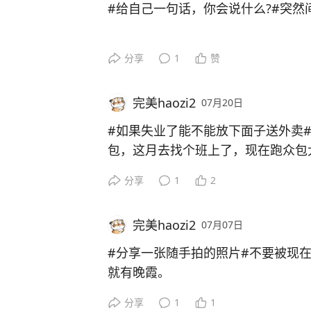
#给自己一句话，你会说什么?#突然
分享
1
赞
完美haozi2
07月20日
#如果失业了能不能放下面子送外卖
包，这月去找个班上了，现在跑众包
钱，单价太低真心觉得过度可以不建
分享
1
2
完美haozi2
07月07日
#分享一张随手拍的照片#
不要被现
就有晚霞。
分享
1
1