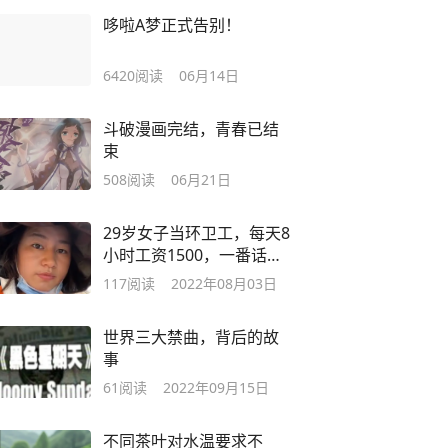
哆啦A梦正式告别！
6420
阅读
06月14日
斗破漫画完结，青春已结
束
508
阅读
06月21日
29岁女子当环卫工，每天8
小时工资1500，一番话网
友称赞人间清醒
117
阅读
2022年08月03日
世界三大禁曲，背后的故
事
61
阅读
2022年09月15日
不同茶叶对水温要求不