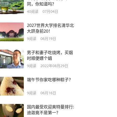
同，你知道吗？
40
阅读
07月04日
2027世界大学排名清华北
大跻身前20！
9
阅读
06月19日
男子和妻子吃烧烤，买烟
时顺便嫖个娼
9
阅读
2022年08月29日
端午节你家吃哪种粽子？
9
阅读
06月16日
国内最受欢迎奥特曼排行:
迪迦竟不是第一？