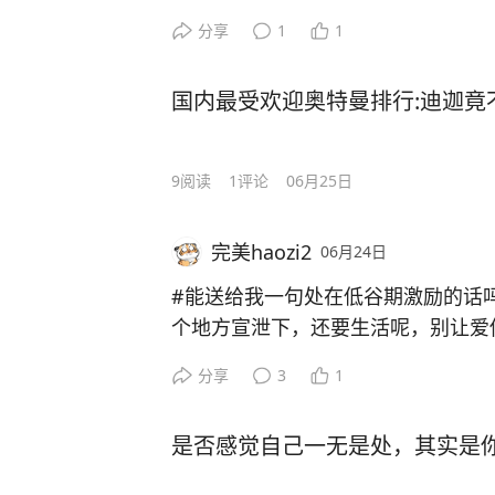
分享
1
1
国内最受欢迎奥特曼排行:迪迦竟
9
阅读
1
评论
06月25日
完美haozi2
06月24日
#能送给我一句处在低谷期激励的话
个地方宣泄下，还要生活呢，别让爱
分享
3
1
是否感觉自己一无是处，其实是