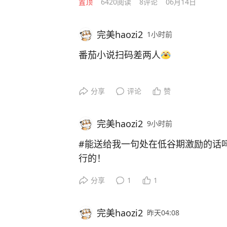
置顶
6420
阅读
8
评论
06月14日
完美haozi2
1小时前
番茄小说扫码差两人
分享
评论
赞
完美haozi2
9小时前
#能送给我一句处在低谷期激励的话
行的！
分享
1
1
完美haozi2
昨天04:08