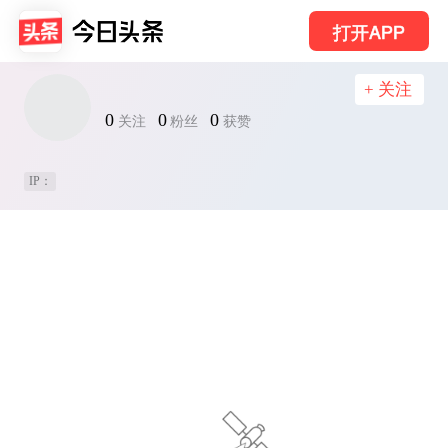
打开APP
+ 关注
0
0
0
关注
粉丝
获赞
IP：