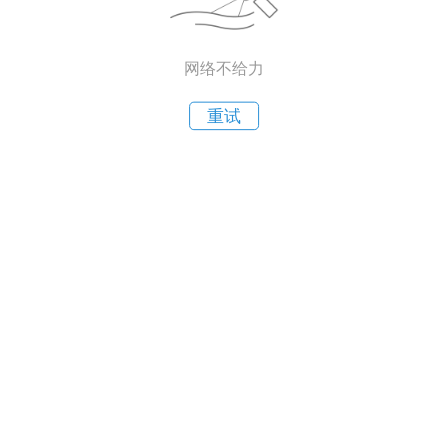
网络不给力
重试