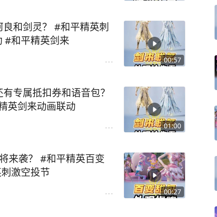
良和剑灵？ #和平精英刺
激空投节 #和平精英剑来动画联动 #和平精英剑来
00:57
还有专属抵扣券和语音包？
平精英剑来动画联动
01:00
将来袭？ #和平精英百变
肤 #和平精英刺激空投节
00:27