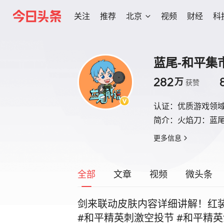
关注
推荐
北京
视频
财经
科
蓝尾-和平集
282
万
获赞
认证：
优质游戏领
简介：
火焰刀：蓝
更多信息
全部
文章
视频
微头条
剑来联动皮肤内容详细讲解！红
#和平精英刺激空投