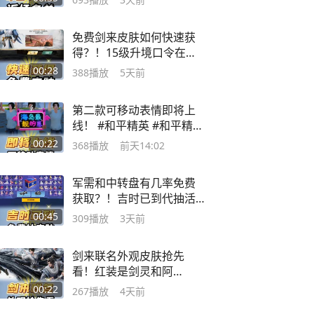
英特种兵集结 #和平精英刺
激空投节
免费剑来皮肤如何快速获
得？！15级升境口令在哪
里？ #和平精英刺激空投节
00:28
388
播放
5天前
#和平精英新皮肤
第二款可移动表情即将上
线！ #和平精英 #和平精英
刺激空投节 #我与和平精英
00:22
368
播放
前天14:02
的故事 #和平精英特种兵集
结
军需和中转盘有几率免费
获取？！吉时已到代抽活
动上线 #和平精英皮肤 #和
00:45
309
播放
3天前
平精英刺激空投节 #和平精
英吉时已到
剑来联名外观皮肤抢先
看！红装是剑灵和阿
良？！ #和平精英刺激空投
00:22
267
播放
4天前
节 #和平精英剑来动画联动