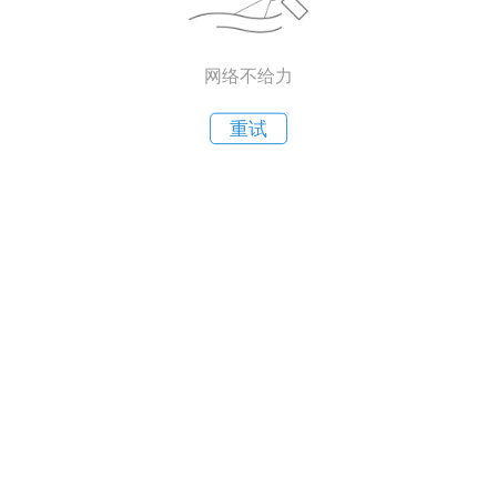
网络不给力
重试