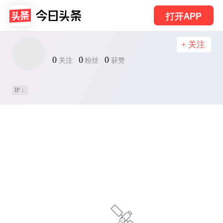
打开APP
+ 关注
0
0
0
关注
粉丝
获赞
IP：