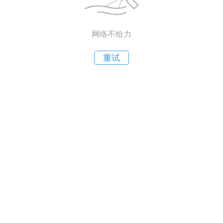
网络不给力
重试