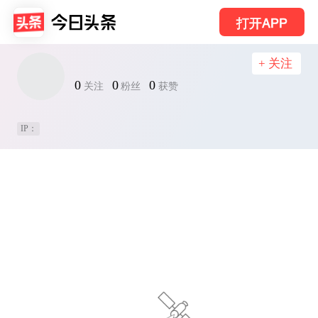
打开APP
+ 关注
0
0
0
关注
粉丝
获赞
IP：