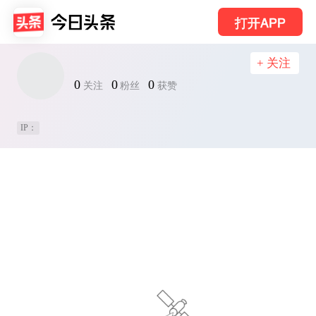
打开APP
+ 关注
0
0
0
关注
粉丝
获赞
IP：