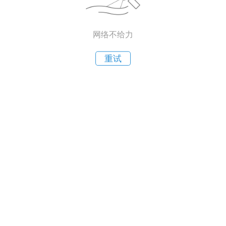
网络不给力
重试