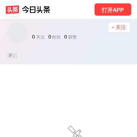
打开APP
+ 关注
0
0
0
关注
粉丝
获赞
IP：