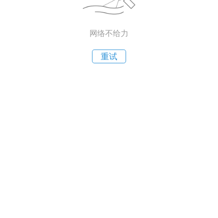
网络不给力
重试