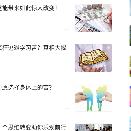
竟能带来如此惊人改变！
疯狂逃避学习苦？真相大揭
更愿选择身体上的苦？
十个思维转变助你乐观前行