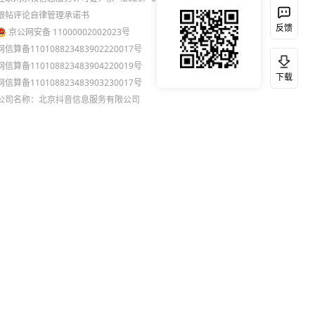
跟帖评论自律管理承诺书
反馈
京公网安备 11000002002023号
网信算备110108823483902220017号
网信算备110108823483904220019号
下载
网信算备110108823483903230017号
公司名称：北京抖音信息服务有限公司