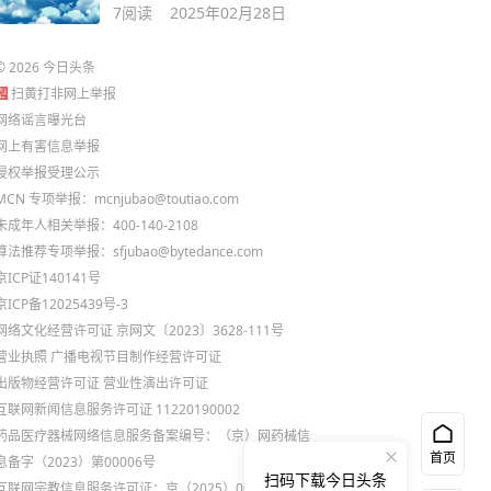
你必须知道！
7
阅读
2025年02月28日
©
2026
今日头条
扫黄打非网上举报
网络谣言曝光台
网上有害信息举报
侵权举报受理公示
MCN 专项举报：mcnjubao@toutiao.com
未成年人相关举报：400-140-2108
算法推荐专项举报：sfjubao@bytedance.com
京ICP证140141号
京ICP备12025439号-3
网络文化经营许可证 京网文〔2023〕3628-111号
营业执照
广播电视节目制作经营许可证
出版物经营许可证
营业性演出许可证
互联网新闻信息服务许可证 11220190002
药品医疗器械网络信息服务备案编号：（京）网药械信
首页
息备字（2023）第00006号
扫码下载今日头条
互联网宗教信息服务许可证：京（2025）0000021