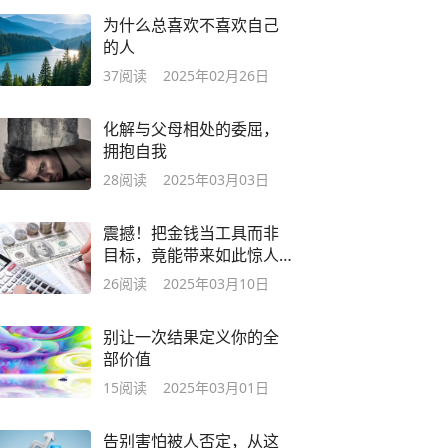
为什么总喜欢不喜欢自己
的人
37
阅读
2025年02月26日
化解与父母相处的委屈，
拥抱自我
28
阅读
2025年03月03日
震撼！把金钱当工具而非
目标，竟能带来如此惊人
改变！
26
阅读
2025年03月10日
别让一次结果定义你的全
部价值
15
阅读
2025年03月01日
告别害怕被人否定，从这