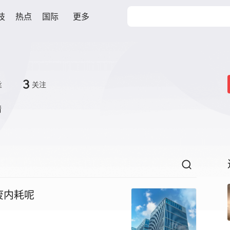
技
热点
国际
更多
3
丝
关注
情
废内耗呢