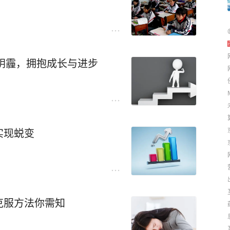
 阴霾，拥抱成长与进步
实现蜕变
克服方法你需知