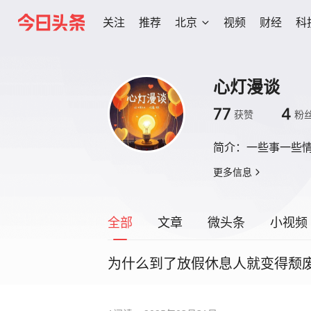
关注
推荐
北京
视频
财经
科
心灯漫谈
77
4
获赞
粉
简介：
一些事一些
更多信息
全部
文章
微头条
小视频
为什么到了放假休息人就变得颓