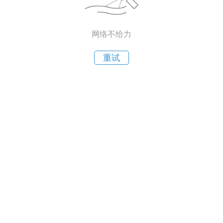
网络不给力
重试