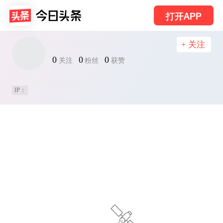
打开APP
+ 关注
0
0
0
关注
粉丝
获赞
IP：