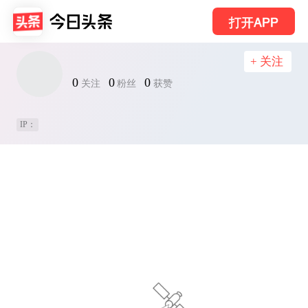
打开APP
+ 关注
0
0
0
关注
粉丝
获赞
IP：