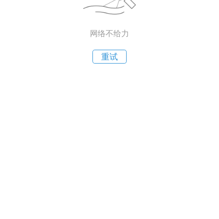
网络不给力
重试