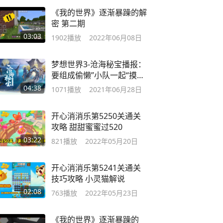
《我的世界》逐渐暴躁的解
密 第二期
03:03
1902
播放
2022年06月08日
梦想世界3-沧海秘宝播报：
要组成偷懒”小队一起“摸鱼”
么？
04:38
1071
播放
2021年06月28日
开心消消乐第5250关通关
攻略 甜甜蜜蜜过520
03:22
821
播放
2022年05月20日
开心消消乐第5241关通关
技巧攻略 小灵猫解说
02:08
763
播放
2022年05月23日
《我的世界》逐渐暴躁的