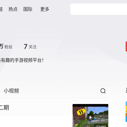
技
热点
国际
更多
7
万
粉丝
关注
最有趣的手游视频平台！
小视频
二期
03:03