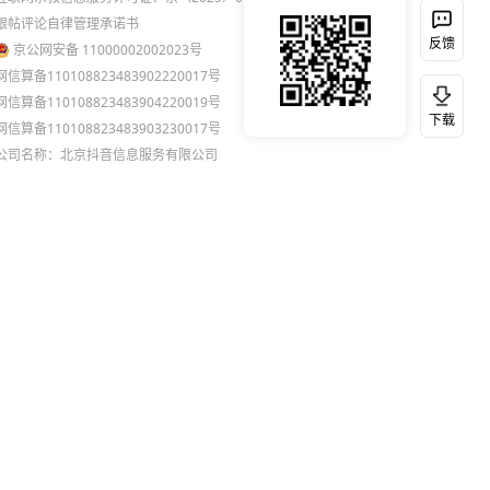
跟帖评论自律管理承诺书
反馈
京公网安备 11000002002023号
网信算备110108823483902220017号
网信算备110108823483904220019号
下载
网信算备110108823483903230017号
公司名称：北京抖音信息服务有限公司