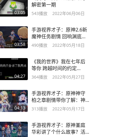
解密第一期
03:05
543
播放
2022年06月06日
手游视界才子：原神2.6新
魔神任务剧情 回响渊底的
安魂曲
03:58
490
播放
2022年05月18日
《我的世界》我在七年后
等你 跨越时间的约定
（一）
04:27
364
播放
2022年05月27日
手游视界才子：原神神守
柏之章剧情带你了解：神
里绫人的智慧手段
04:13
313
播放
2022年05月17日
手游视界才子：原神堇庭
华彩讲了个什么故事？活