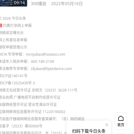
动祭和过去的秘密
09:14
308
播放
2022年05月16日
©
2026
今日头条
扫黄打非网上举报
网络谣言曝光台
网上有害信息举报
侵权举报受理公示
MCN 专项举报：mcnjubao@toutiao.com
未成年人相关举报：400-140-2108
算法推荐专项举报：sfjubao@bytedance.com
京ICP证140141号
京ICP备12025439号-3
网络文化经营许可证 京网文〔2023〕3628-111号
营业执照
广播电视节目制作经营许可证
出版物经营许可证
营业性演出许可证
互联网新闻信息服务许可证 11220190002
药品医疗器械网络信息服务备案编号：（京）网药械信
首页
息备字（2023）第00006号
扫码下载今日头条
互联网宗教信息服务许可证：京（2025）0000021