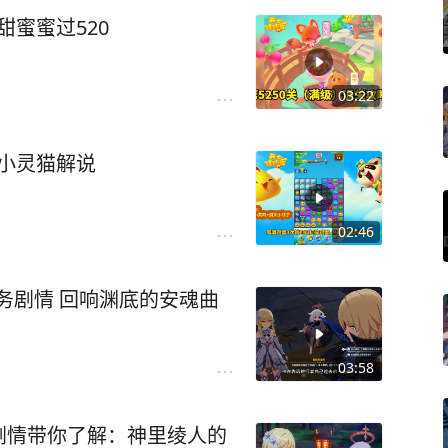
甜蜜蜜过520
03:22
 小灵猫解说
02:46
务剧情 回响渊底的安魂曲
03:58
剧情带你了解：神里绫人的