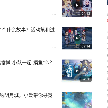
04:13
了个什么故事？活动祭和过
09:14
偷懒”小队一起“摸鱼”么？
04:38
相约明月城，小爱带你寻觅