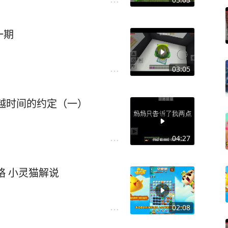
一期
03:05
越时间的约定（一）
04:27
略 小灵猫解说
02:08