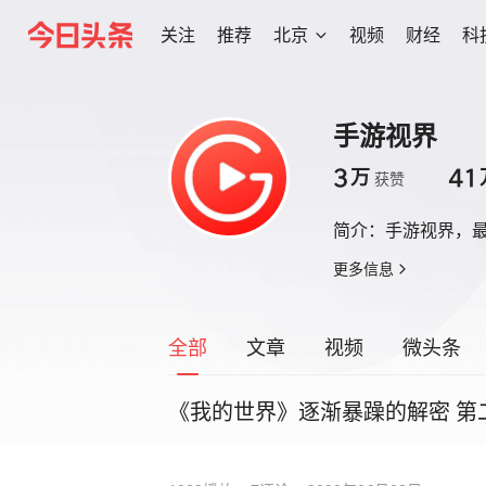
关注
推荐
北京
视频
财经
科
手游视界
3
41
万
获赞
简介：
手游视界，
更多信息
全部
文章
视频
微头条
《我的世界》逐渐暴躁的解密 第