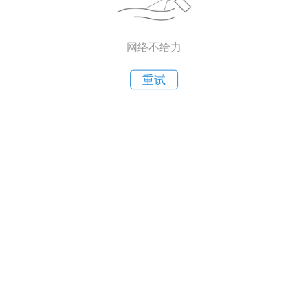
网络不给力
重试