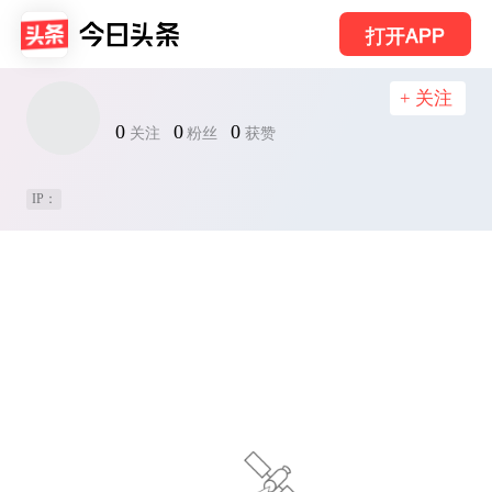
打开APP
+ 关注
0
0
0
关注
粉丝
获赞
IP：